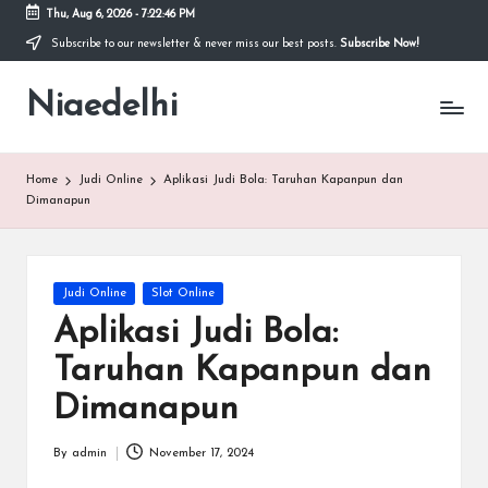
Thu, Aug 6, 2026
-
7:22:46 PM
Subscribe to our newsletter & never miss our best posts.
Subscribe Now!
Skip
to
Niaedelhi
content
Home
Judi Online
Aplikasi Judi Bola: Taruhan Kapanpun dan
Dimanapun
Posted
Judi Online
Slot Online
in
Aplikasi Judi Bola:
Taruhan Kapanpun dan
Dimanapun
By
admin
November 17, 2024
Posted
by