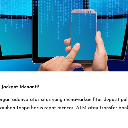
 Jackpot Menanti!
engan adanya situs-situs yang menawarkan fitur deposit pu
ruhan tanpa harus repot mencari ATM atau transfer bank.