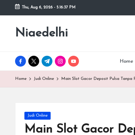
Thu, Aug 6, 2026
-
5:16:38 PM
Skip
to
Niaedelhi
content
facebook.com
twitter.com
t.me
instagram.com
youtube.com
Home
Home
Judi Online
Main Slot Gacor Deposit Pulsa Tanpa 
Posted
Judi Online
in
Main Slot Gacor De