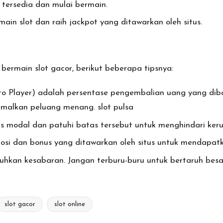
 tersedia dan mulai bermain.
ain slot dan raih jackpot yang ditawarkan oleh situs.
rmain slot gacor, berikut beberapa tipsnya:
to Player) adalah persentase pengembalian uang yang di
simalkan peluang menang.
slot pulsa
 modal dan patuhi batas tersebut untuk menghindari keru
i dan bonus yang ditawarkan oleh situs untuk mendapatk
hkan kesabaran. Jangan terburu-buru untuk bertaruh besa
slot gacor
slot online