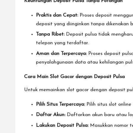
Keuntungan Deposit Pulsa Tanpa Potongan
Praktis dan Cepat:
Proses deposit menggun
deposit yang diinginkan tanpa dikenakan 
Tanpa Ribet:
Deposit pulsa tidak mengharu
telepon yang terdaftar.
Aman dan Terpercaya:
Proses deposit puls
penyalahgunaan data atau kehilangan pul
Cara Main Slot Gacor dengan Deposit Pulsa
Untuk memainkan slot gacor dengan deposit pul
Pilih Situs Terpercaya:
Pilih situs slot onli
Daftar Akun:
Daftarkan akun baru atau logi
Lakukan Deposit Pulsa:
Masukkan nomor tel