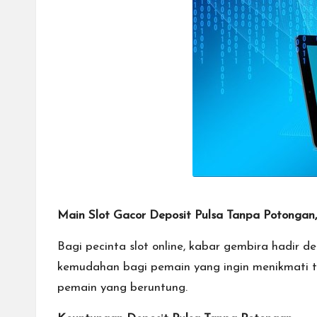
Main Slot Gacor Deposit Pulsa Tanpa Potongan,
Bagi pecinta slot online, kabar gembira hadir d
kemudahan bagi pemain yang ingin menikmati ta
pemain yang beruntung.