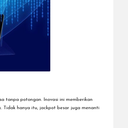
lsa tanpa potongan. Inovasi ini memberikan
 Tidak hanya itu, jackpot besar juga menanti