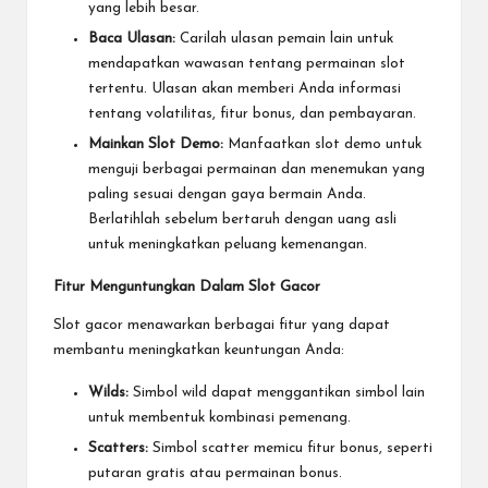
yang lebih besar.
Baca Ulasan:
Carilah ulasan pemain lain untuk
mendapatkan wawasan tentang permainan slot
tertentu. Ulasan akan memberi Anda informasi
tentang volatilitas, fitur bonus, dan pembayaran.
Mainkan Slot Demo:
Manfaatkan slot demo untuk
menguji berbagai permainan dan menemukan yang
paling sesuai dengan gaya bermain Anda.
Berlatihlah sebelum bertaruh dengan uang asli
untuk meningkatkan peluang kemenangan.
Fitur Menguntungkan Dalam Slot Gacor
Slot gacor menawarkan berbagai fitur yang dapat
membantu meningkatkan keuntungan Anda:
Wilds:
Simbol wild dapat menggantikan simbol lain
untuk membentuk kombinasi pemenang.
Scatters:
Simbol scatter memicu fitur bonus, seperti
putaran gratis atau permainan bonus.