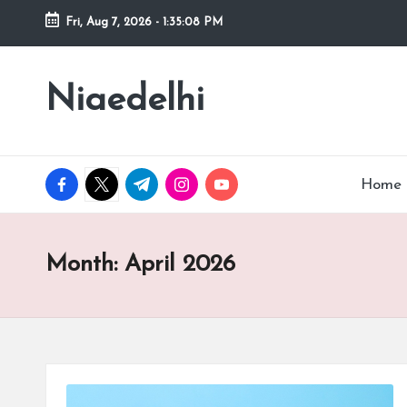
Fri, Aug 7, 2026
-
1:35:09 PM
Skip
to
Niaedelhi
content
facebook.com
twitter.com
t.me
instagram.com
youtube.com
Home
Month:
April 2026