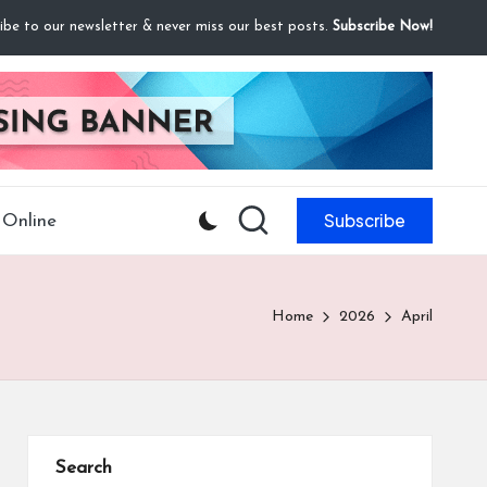
ibe to our newsletter & never miss our best posts.
Subscribe Now!
Subscribe
 Online
Home
2026
April
Search