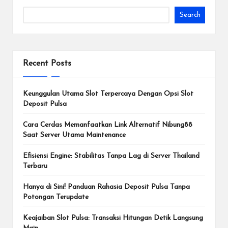
Search
Recent Posts
Keunggulan Utama Slot Terpercaya Dengan Opsi Slot
Deposit Pulsa
Cara Cerdas Memanfaatkan Link Alternatif Nibung88
Saat Server Utama Maintenance
Efisiensi Engine: Stabilitas Tanpa Lag di Server Thailand
Terbaru
Hanya di Sini! Panduan Rahasia Deposit Pulsa Tanpa
Potongan Terupdate
Keajaiban Slot Pulsa: Transaksi Hitungan Detik Langsung