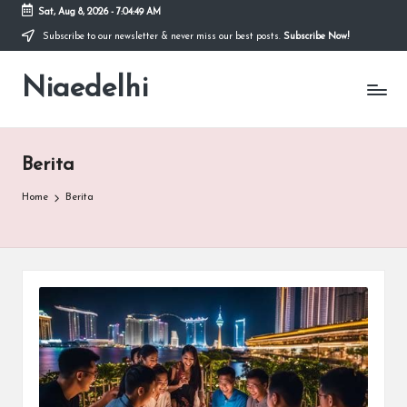
Sat, Aug 8, 2026
-
7:04:49 AM
Subscribe to our newsletter & never miss our best posts.
Subscribe Now!
Skip
to
Niaedelhi
content
Berita
Home
Berita