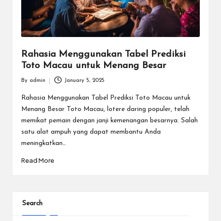
Rahasia Menggunakan Tabel Prediksi
Toto Macau untuk Menang Besar
By
admin
January 5, 2025
Posted
by
Rahasia Menggunakan Tabel Prediksi Toto Macau untuk
Menang Besar Toto Macau, lotere daring populer, telah
memikat pemain dengan janji kemenangan besarnya. Salah
satu alat ampuh yang dapat membantu Anda
meningkatkan…
Read More
Search